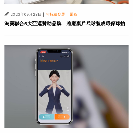
|
·
2023年09月28日
可持續發展
電商
淘寶聯合5大亞運贊助品牌 將廢棄乒乓球製成環保球拍