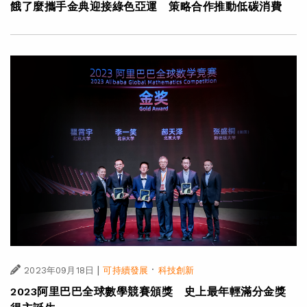
餓了麼攜手金典迎接綠色亞運 策略合作推動低碳消費
|
·
2023年09月18日
可持續發展
科技創新
2023阿里巴巴全球數學競賽頒獎 史上最年輕滿分金獎