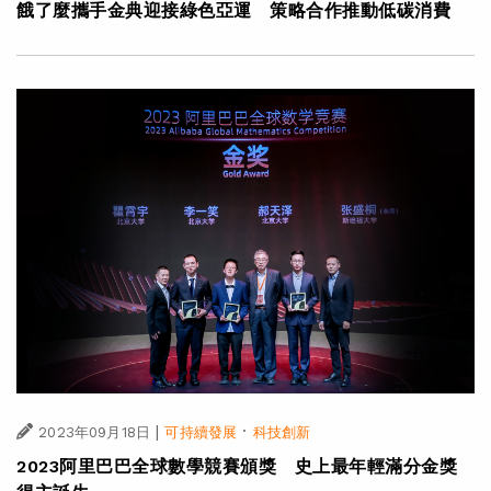
餓了麼攜手金典迎接綠色亞運 策略合作推動低碳消費
|
·
2023年09月18日
可持續發展
科技創新
2023阿里巴巴全球數學競賽頒獎 史上最年輕滿分金獎