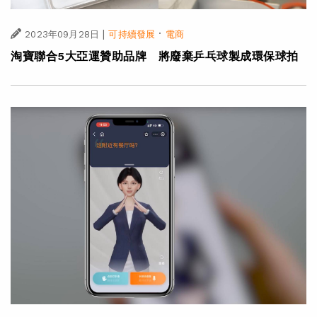
|
·
2023年09月28日
可持續發展
電商
淘寶聯合5大亞運贊助品牌 將廢棄乒乓球製成環保球拍