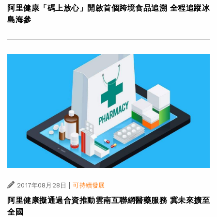
阿里健康「碼上放心」開啟首個跨境食品追溯 全程追蹤冰
島海參
|
2017年08月28日
可持續發展
阿里健康擬通過合資推動雲南互聯網醫藥服務 冀未來擴至
全國