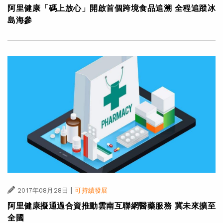
阿里健康「碼上放心」開啟首個跨境食品追溯 全程追蹤冰
島海參
|
2017年08月28日
可持續發展
阿里健康擬通過合資推動雲南互聯網醫藥服務 冀未來擴至
全國