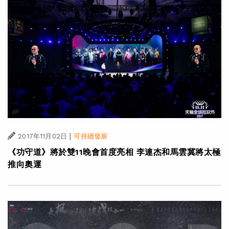
|
2017年11月02日
可持續發展
《功守道》將於雙11晚會首度亮相 李連杰和馬雲冀將太極
推向奧運