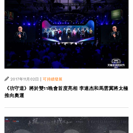
|
2017年11月02日
可持續發展
《功守道》將於雙11晚會首度亮相 李連杰和馬雲冀將太極
推向奧運