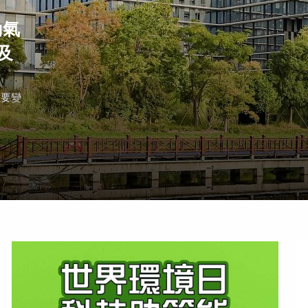
動氣
及
重要變