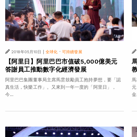
|
·
2018年05月10日
全球化
可持續發展
【阿里日】阿里巴巴市值破5,000億美元
答謝員工推動數字化經濟發展
阿里巴巴集團董事局主席馬雲鼓勵員工抱持夢想，要「認
馬
真生活，快樂工作」。又來到一年一度的「阿里日」，
元
今...
金.