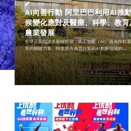
|
·
2025年01月15日
可持續發展
科技創新
AI向善行動 阿里巴巴利用AI推
候變化應對及醫療、科學、教育
農業發展
全球正面臨諸多嚴峻挑戰，人工智能（AI）成為推動
革的關鍵力量。阿里雲作為雲計算和AI創新領域的...