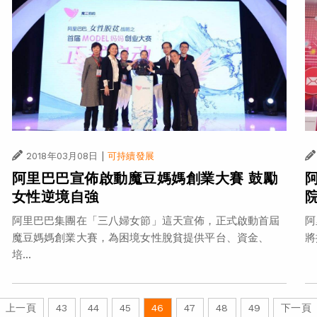
|
2018年03月08日
可持續發展
阿里巴巴宣佈啟動魔豆媽媽創業大賽 鼓勵
女性逆境自強
阿里巴巴集團在「三八婦女節」這天宣佈，正式啟動首屆
阿
魔豆媽媽創業大賽，為困境女性脫貧提供平台、資金、
將
培...
上一頁
43
44
45
46
47
48
49
下一頁