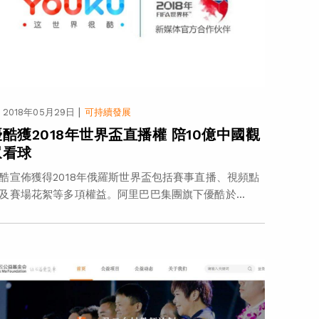
|
2018年05月29日
可持續發展
優酷獲2018年世界盃直播權 陪10億中國觀
眾看球
酷宣佈獲得2018年俄羅斯世界盃包括賽事直播、視頻點
及賽場花絮等多項權益。阿里巴巴集團旗下優酷於...