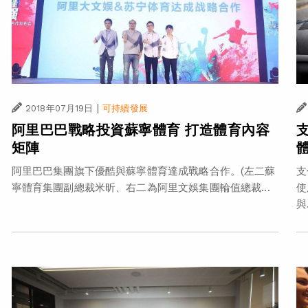
|
2018年07月19日
可持續發展
阿里巴巴戰略投資蘇寧體育 打造體育內容
矩陣
阿里巴巴集團旗下優酷與蘇寧體育達成戰略合作。(左二蘇
支
寧體育集團副總裁米昕、右二為阿里文娛集團輪值總裁...
使
與.