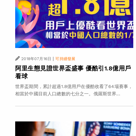
|
2018年07月16日
可持續發展
阿里生態見證世界盃盛事 優酷引1.8億用戶
看球
世界盃期間，累計超過1.8億用戶在優酷收看了64場賽事，
相當於中國目前人口總數的七分之一。俄羅斯世界...