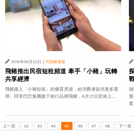
|
2018年06月22日
可持續發展
飛豬推出民宿短租頻道 牽手「小豬」玩轉
共享經濟
飛豬接入「小豬短租」的優質房源，給消費者提供更多選
德
擇。阿里巴巴集團旗下旅行品牌飛豬，6月21日宣佈上...
賓
業.
上一頁
42
43
44
45
46
47
48
下一頁