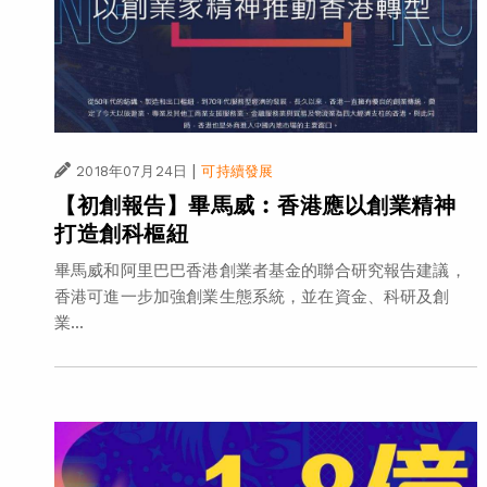
|
2018年07月24日
可持續發展
【初創報告】畢馬威︰香港應以創業精神
打造創科樞紐
畢馬威和阿里巴巴香港創業者基金的聯合研究報告建議，
香港可進一步加強創業生態系統，並在資金、科研及創
業...