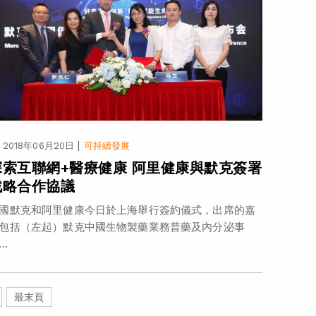
|
2018年06月20日
可持續發展
探索互聯網+醫療健康 阿里健康與默克簽署
戰略合作協議
國默克和阿里健康今日於上海舉行簽約儀式，出席的嘉
包括（左起）默克中國生物製藥業務普藥及內分泌事
..
最末頁