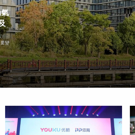
動氣
及
重要變