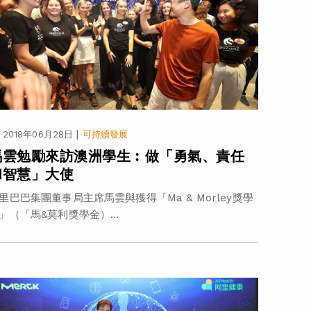
|
2018年06月28日
可持續發展
馬雲勉勵來訪澳洲學生︰做「勇氣、責任
和智慧」大使
里巴巴集團董事局主席馬雲與獲得「Ma & Morley獎學
」（「馬&莫利獎學金）...