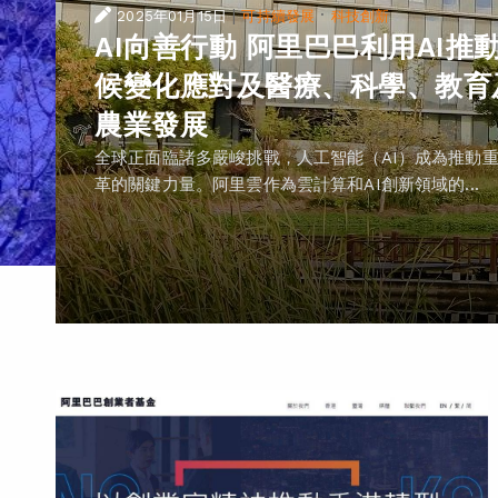
|
·
2025年01月15日
可持續發展
科技創新
AI向善行動 阿里巴巴利用AI推
候變化應對及醫療、科學、教育
農業發展
全球正面臨諸多嚴峻挑戰，人工智能（AI）成為推動
革的關鍵力量。阿里雲作為雲計算和AI創新領域的...