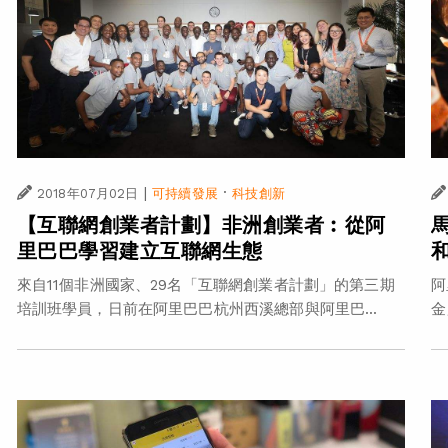
|
·
2018年07月02日
可持續發展
科技創新
【互聯網創業者計劃】非洲創業者︰從阿
里巴巴學習建立互聯網生態
來自11個非洲國家、29名「互聯網創業者計劃」的第三期
阿
培訓班學員，日前在阿里巴巴杭州西溪總部與阿里巴...
金