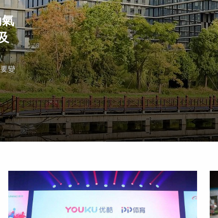
動氣
及
重要變