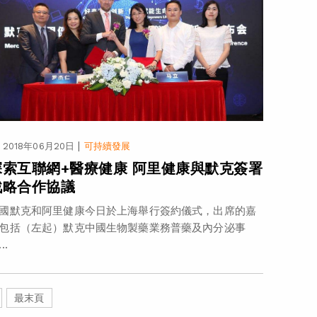
|
2018年06月20日
可持續發展
探索互聯網+醫療健康 阿里健康與默克簽署
戰略合作協議
國默克和阿里健康今日於上海舉行簽約儀式，出席的嘉
包括（左起）默克中國生物製藥業務普藥及內分泌事
..
最末頁