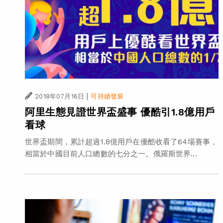
|
2018年07月16日
可持續發展
阿里生態見證世界盃盛事 優酷引1.8億用戶
看球
世界盃期間，累計超過1.8億用戶在優酷收看了64場賽事，
相當於中國目前人口總數的七分之一。俄羅斯世界...