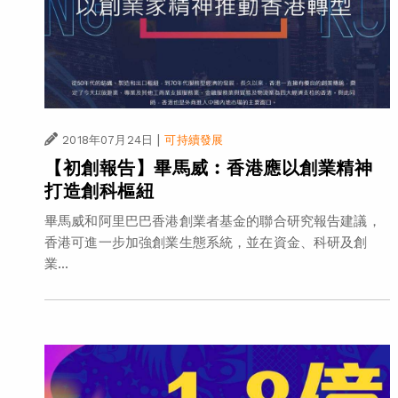
|
2018年07月24日
可持續發展
【初創報告】畢馬威︰香港應以創業精神
打造創科樞紐
畢馬威和阿里巴巴香港創業者基金的聯合研究報告建議，
香港可進一步加強創業生態系統，並在資金、科研及創
業...