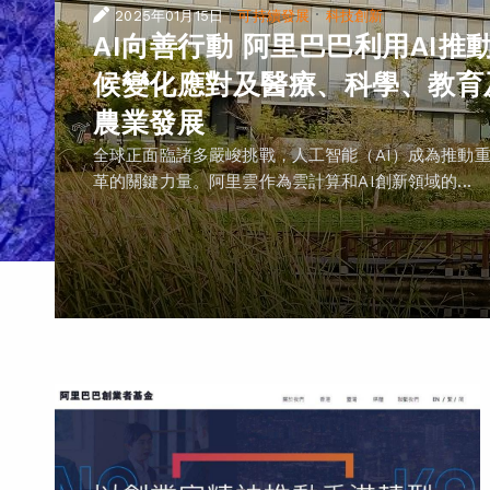
|
·
2025年01月15日
可持續發展
科技創新
AI向善行動 阿里巴巴利用AI推
候變化應對及醫療、科學、教育
農業發展
全球正面臨諸多嚴峻挑戰，人工智能（AI）成為推動
革的關鍵力量。阿里雲作為雲計算和AI創新領域的...