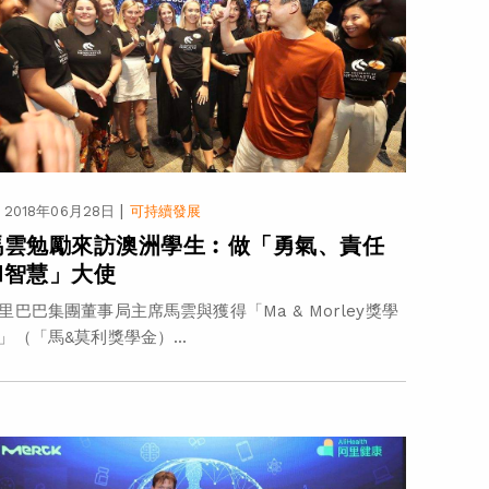
|
2018年06月28日
可持續發展
馬雲勉勵來訪澳洲學生︰做「勇氣、責任
和智慧」大使
里巴巴集團董事局主席馬雲與獲得「Ma & Morley獎學
」（「馬&莫利獎學金）...