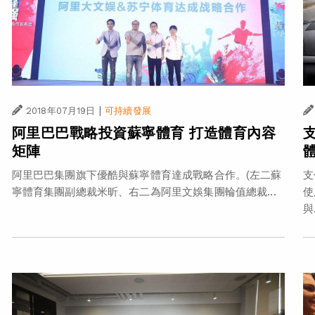
|
2018年07月19日
可持續發展
阿里巴巴戰略投資蘇寧體育 打造體育內容
矩陣
阿里巴巴集團旗下優酷與蘇寧體育達成戰略合作。(左二蘇
支
寧體育集團副總裁米昕、右二為阿里文娛集團輪值總裁...
使
與.