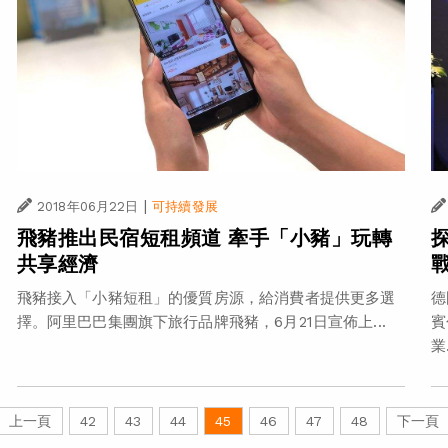
|
2018年06月22日
可持續發展
飛豬推出民宿短租頻道 牽手「小豬」玩轉
共享經濟
飛豬接入「小豬短租」的優質房源，給消費者提供更多選
德
擇。阿里巴巴集團旗下旅行品牌飛豬，6月21日宣佈上...
賓
業.
上一頁
42
43
44
45
46
47
48
下一頁