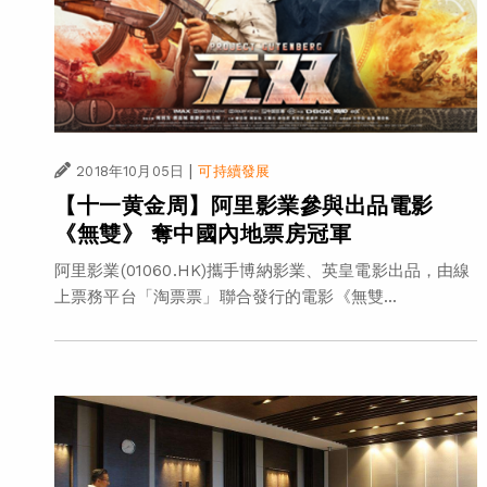
|
2018年10月05日
可持續發展
【十一黄金周】阿里影業參與出品電影
《無雙》 奪中國內地票房冠軍
阿里影業(01060.HK)攜手博納影業、英皇電影出品，由線
上票務平台「淘票票」聯合發行的電影《無雙...