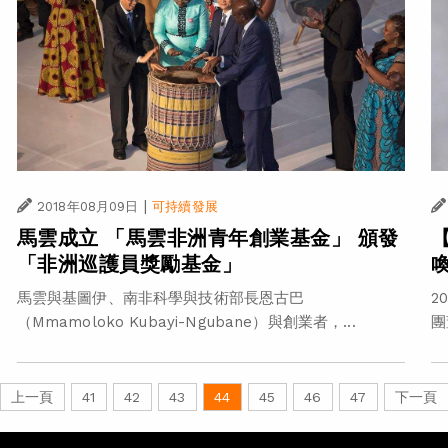
|
2018年08月09日
可持續發展
馬雲成立 「馬雲非洲青年創業基金」 頒發
「非洲巡護員獎勵基金」
馬雲與基圖伊、南非科學與技術部長恩古巴
2
（Mmamoloko Kubayi-Ngubane）與創業者，...
團
上一頁
41
42
43
44
45
46
47
下一頁