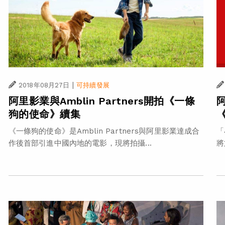
|
2018年08月27日
可持續發展
阿里影業與Amblin Partners開拍《一條
狗的使命》續集
《一條狗的使命》是Amblin Partners與阿里影業達成合
「
作後首部引進中國內地的電影，現將拍攝...
將