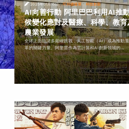
|
·
2025年01月15日
可持續發展
科技創新
AI向善行動 阿里巴巴利用AI推
候變化應對及醫療、科學、教育
農業發展
全球正面臨諸多嚴峻挑戰，人工智能（AI）成為推動
革的關鍵力量。阿里雲作為雲計算和AI創新領域的...