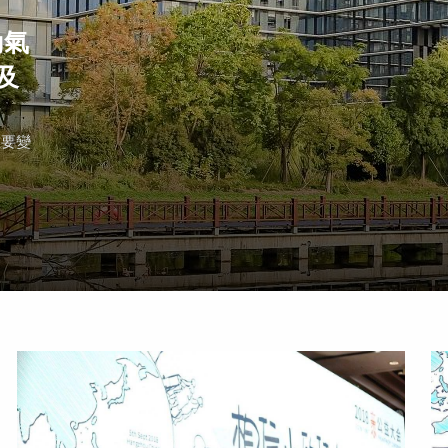
動氣
及
重要變