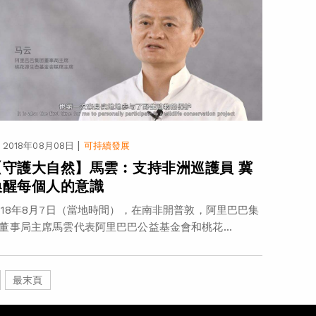
|
2018年08月08日
可持續發展
【守護大自然】馬雲︰支持非洲巡護員 冀
喚醒每個人的意識
018年8月7日（當地時間），在南非開普敦，阿里巴巴集
董事局主席馬雲代表阿里巴巴公益基金會和桃花...
最末頁