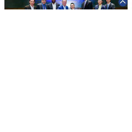
|
2018年11月05日
可持續發展
阿里巴巴攜手聯合國世界糧食計劃 冀實現全球零飢餓
第一頁
上一頁
40
41
42
43
44
45
46
下一頁
最末頁
關於我們
聯絡我們
私隱政策
免責聲明
網頁地圖
阿里巴巴集團網站
Copyright Notice @
2026 Alibaba Group Holding Limited and/or
its affiliates and licensors. All rights reserved