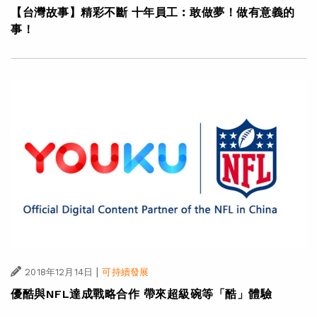
【台灣故事】精彩不斷 十年員工︰敢做夢！做有意義的
事！
|
2018年12月14日
可持續發展
優酷與NFL達成戰略合作 帶來超級碗等「酷」體驗