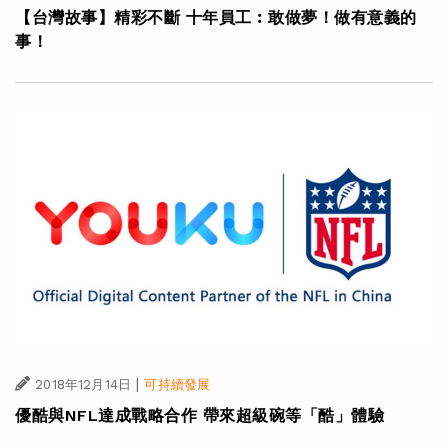
【台灣故事】精彩不斷 十年員工︰敢做夢！做有意義的
事！
|
2018年12月14日
可持續發展
優酷與NFL達成戰略合作 帶來超級碗等「酷」體驗