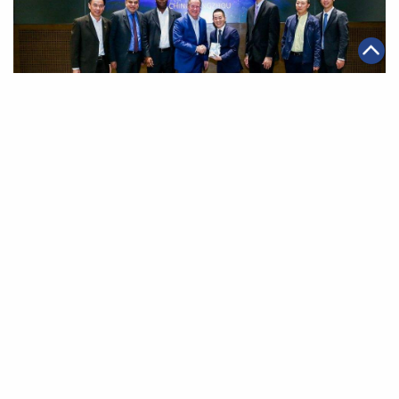
|
2018年11月05日
可持續發展
阿里巴巴攜手聯合國世界糧食計劃 冀實現全球零飢餓
第一頁
上一頁
40
41
42
43
44
45
46
下一頁
最末頁
關於我們
聯絡我們
私隱政策
免責聲明
網頁地圖
阿里巴巴集團網站
Copyright Notice @
2026 Alibaba Group Holding Limited and/or
its affiliates and licensors. All rights reserved