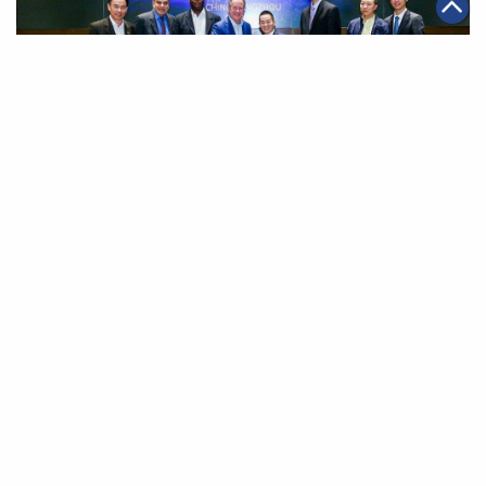
|
2018年11月05日
可持續發展
阿里巴巴攜手聯合國世界糧食計劃 冀實現全球零飢餓
第一頁
上一頁
40
41
42
43
44
45
46
下一頁
最末頁
關於我們
聯絡我們
私隱政策
免責聲明
網頁地圖
阿里巴巴集團網站
Copyright Notice @
2026 Alibaba Group Holding Limited and/or
its affiliates and licensors. All rights reserved