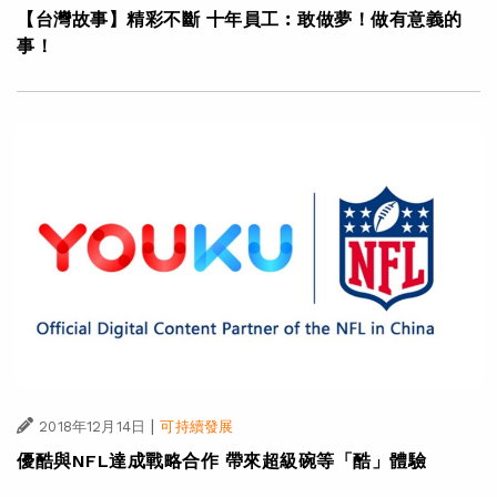
【台灣故事】精彩不斷 十年員工︰敢做夢！做有意義的
事！
|
2018年12月14日
可持續發展
優酷與NFL達成戰略合作 帶來超級碗等「酷」體驗