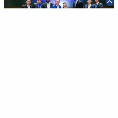
|
2018年11月05日
可持續發展
阿里巴巴攜手聯合國世界糧食計劃 冀實現全球零飢餓
第一頁
上一頁
40
41
42
43
44
45
46
下一頁
最末頁
關於我們
聯絡我們
私隱政策
免責聲明
網頁地圖
阿里巴巴集團網站
Copyright Notice @
2026 Alibaba Group Holding Limited and/or
its affiliates and licensors. All rights reserved