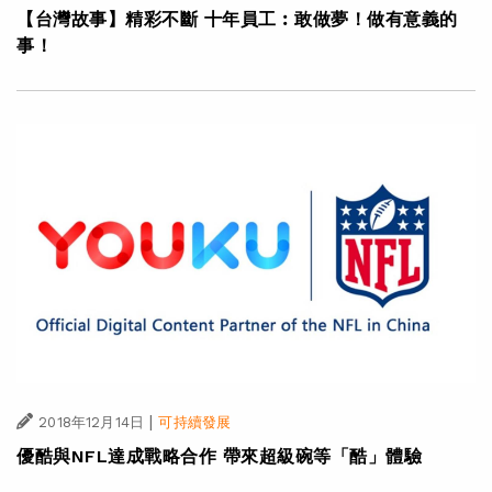
【台灣故事】精彩不斷 十年員工︰敢做夢！做有意義的
事！
|
2018年12月14日
可持續發展
優酷與NFL達成戰略合作 帶來超級碗等「酷」體驗