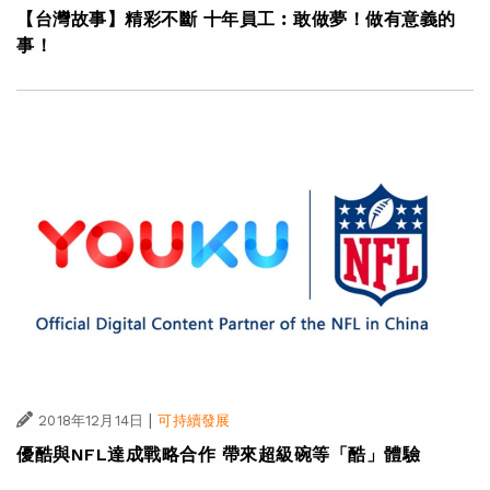
【台灣故事】精彩不斷 十年員工︰敢做夢！做有意義的
事！
|
2018年12月14日
可持續發展
優酷與NFL達成戰略合作 帶來超級碗等「酷」體驗