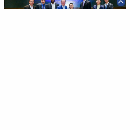
|
2018年11月05日
可持續發展
阿里巴巴攜手聯合國世界糧食計劃 冀實現全球零飢餓
第一頁
上一頁
40
41
42
43
44
45
46
下一頁
最末頁
關於我們
聯絡我們
私隱政策
免責聲明
網頁地圖
阿里巴巴集團網站
Copyright Notice @
2026 Alibaba Group Holding Limited and/or
its affiliates and licensors. All rights reserved