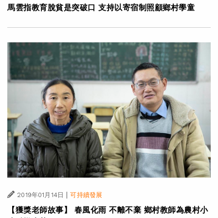
馬雲指教育脫貧是突破口 支持以寄宿制照顧鄉村學童
|
2019年01月14日
可持續發展
【獲獎老師故事】 春風化雨 不離不棄 鄉村教師為農村小