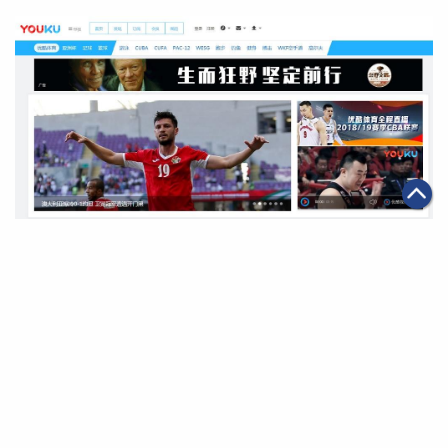
|
2019年01月07日
可持續發展
亞洲盃開鑼 優酷體育全程高清直播
第一頁
上一頁
39
40
41
42
43
44
45
下一頁
最末頁