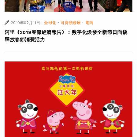
|
·
·
2019年02月11日
全球化
可持續發展
電商
阿里《2019春節經濟報告》︰數字化煥發全新節日面貌
釋放春節消費活力