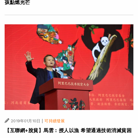
孩點燃光芒
|
2019年01月10日
可持續發展
【互聯網+脫貧】馬雲︰授人以漁 希望通過技術消滅貧困