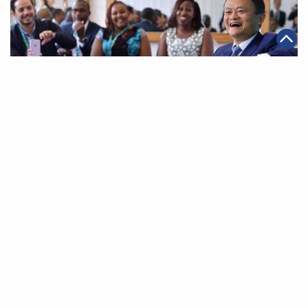
|
2019年02月18日
可持續發展
馬雲非洲青年創業基金啟動 未來10年投入1000萬美元
第一頁
上一頁
38
39
40
41
42
43
44
下一頁
最末頁
關於我們
聯絡我們
私隱政策
免責聲明
網頁地圖