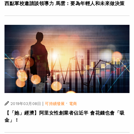
西點軍校邀請談領導力 馬雲︰要為年輕人和未來做決策
|
·
2019年03月08日
可持續發展
電商
【「她」經濟】阿里女性創業者佔近半 會花錢也會「吸
金」！