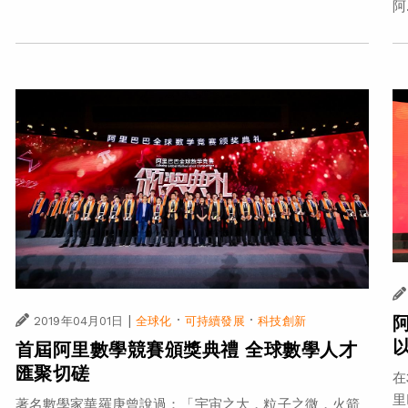
阿.
|
·
·
2019年04月01日
全球化
可持續發展
科技創新
首屆阿里數學競賽頒獎典禮 全球數學人才
匯聚切磋
在
里
著名數學家華羅庚曾說過：「宇宙之大，粒子之微，火箭