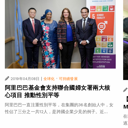
|
·
2019年04月08日
全球化
可持續發展
阿里巴巴基金會支持聯合國婦女署兩大核
心項目 推動性別平等
阿里巴巴一直注重性別平等，在集團的36名創始人中，女
性佔了三分之一共12人，是跨國企業少見的例子。近...
在
過