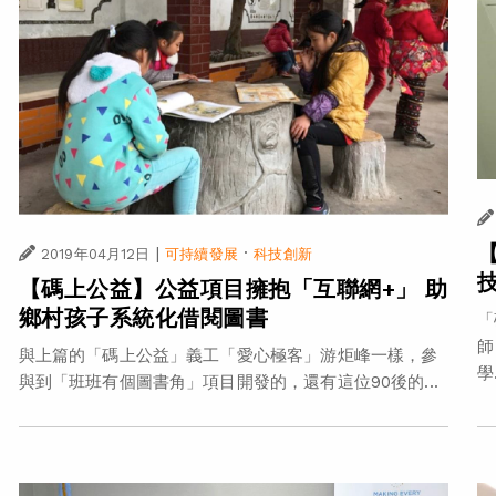
|
·
2019年04月12日
可持續發展
科技創新
【碼上公益】公益項目擁抱「互聯網+」 助
鄉村孩子系統化借閱圖書
「
師
與上篇的「碼上公益」義工「愛心極客」游炬峰一樣，參
學.
與到「班班有個圖書角」項目開發的，還有這位90後的...