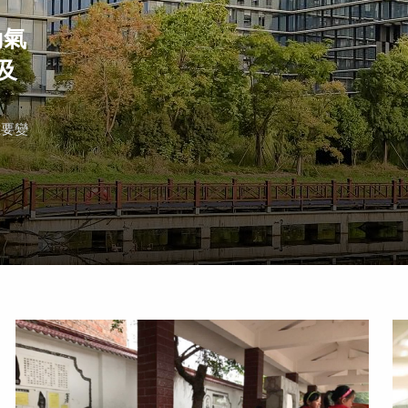
動氣
及
重要變