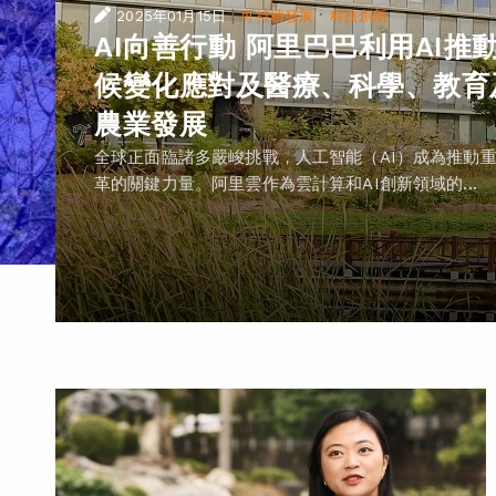
|
·
2025年01月15日
可持續發展
科技創新
AI向善行動 阿里巴巴利用AI推
候變化應對及醫療、科學、教育
農業發展
全球正面臨諸多嚴峻挑戰，人工智能（AI）成為推動
革的關鍵力量。阿里雲作為雲計算和AI創新領域的...