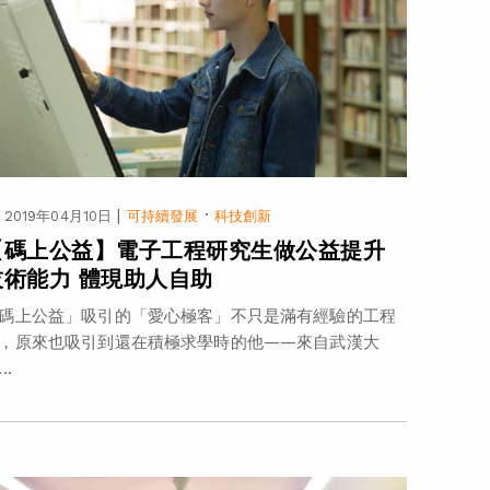
|
·
2019年04月10日
可持續發展
科技創新
【碼上公益】電子工程研究生做公益提升
技術能力 體現助人自助
碼上公益」吸引的「愛心極客」不只是滿有經驗的工程
，原來也吸引到還在積極求學時的他——來自武漢大
..