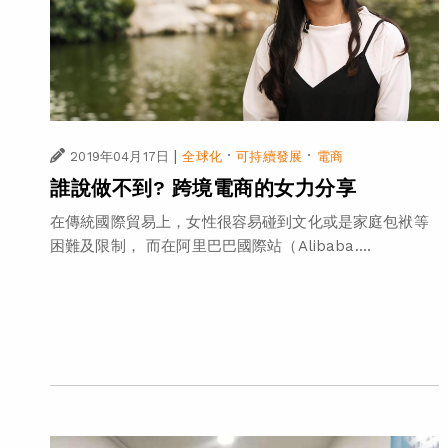
|
·
·
2019年04月17日
全球化
可持續發展
電商
誰說做不到? 跨境電商的女力分享
在傳統國際貿易上，女性很容易碰到文化或是家庭包袱等
困難及限制， 而在阿里巴巴國際站（Alibaba....