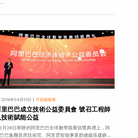
..
|
2019年04月01日
可持續發展
阿里巴巴成立技術公益委員會 號召工程師
以技術賦能公益
3月29日舉辦的阿里巴巴全球數學競賽頒獎典禮上，阿
巴巴集團首席技術官、阿里雲智能事業群總裁張建鋒...