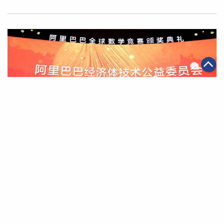
|
2019年04月01日
可持續發展
阿里巴巴成立技術公益委員會 號召工程師以技術賦能公益
第一頁
上一頁
37
38
39
40
41
42
43
下一頁
最末頁