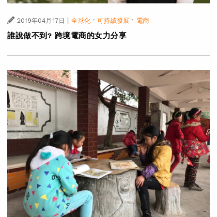
|
·
·
2019年04月17日
全球化
可持續發展
電商
誰說做不到? 跨境電商的女力分享