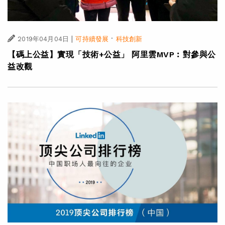
|
·
2019年04月04日
可持續發展
科技創新
【碼上公益】實現「技術+公益」 阿里雲MVP︰對參與公
益改觀