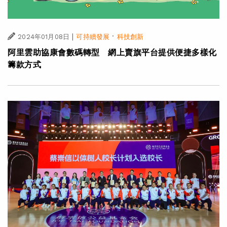
|
·
2024年01月08日
可持續發展
科技創新
阿里雲助協康會數碼轉型 網上賣旗平台提供便捷多樣化
籌款方式