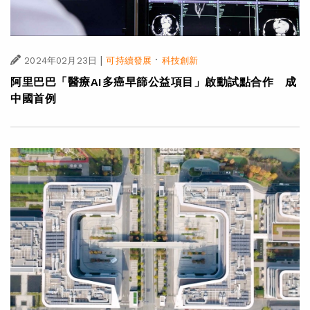
|
·
2024年02月23日
可持續發展
科技創新
阿里巴巴「醫療AI多癌早篩公益項目」啟動試點合作 成
中國首例