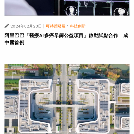
|
·
2024年02月23日
可持續發展
科技創新
阿里巴巴「醫療AI多癌早篩公益項目」啟動試點合作 成
中國首例