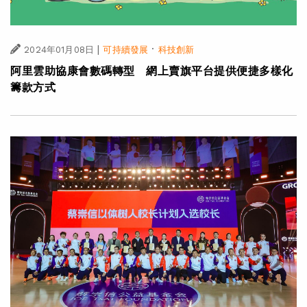
|
·
2024年01月08日
可持續發展
科技創新
阿里雲助協康會數碼轉型 網上賣旗平台提供便捷多樣化
籌款方式