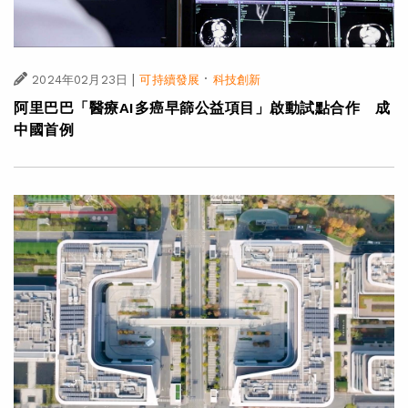
|
·
2024年02月23日
可持續發展
科技創新
阿里巴巴「醫療AI多癌早篩公益項目」啟動試點合作 成
中國首例