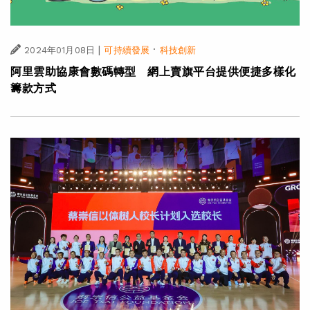
|
·
2024年01月08日
可持續發展
科技創新
阿里雲助協康會數碼轉型 網上賣旗平台提供便捷多樣化
籌款方式