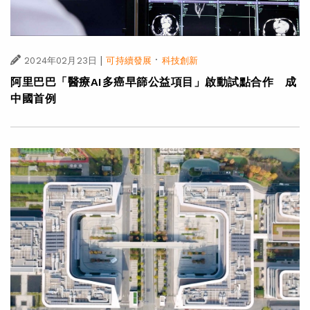
|
·
2024年02月23日
可持續發展
科技創新
阿里巴巴「醫療AI多癌早篩公益項目」啟動試點合作 成
中國首例