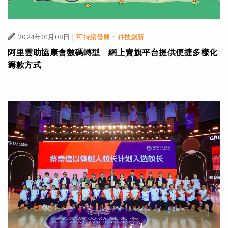
|
·
2024年01月08日
可持續發展
科技創新
阿里雲助協康會數碼轉型 網上賣旗平台提供便捷多樣化
籌款方式