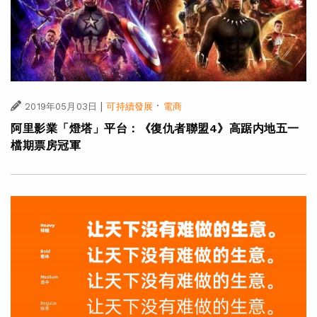
|
·
2019年05月03日
可持續發展
電商
阿里影業「燈塔」平台：《復仇者聯盟4》高踞内地五一
檔期票房冠軍