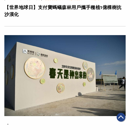
【世界地球日】支付寶螞蟻森林用戶攜手種植1億棵樹抗
沙漠化
|
·
·
2019年04月22日
可持續發展
科技創新
金融服務