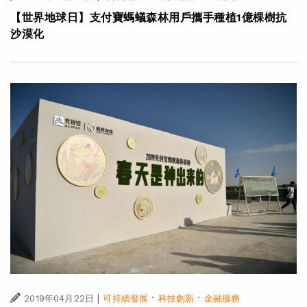
【世界地球日】支付寶螞蟻森林用戶攜手種植1億棵樹抗
沙漠化
|
·
·
2019年04月22日
可持續發展
科技創新
金融服務