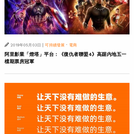
|
·
2019年05月03日
可持續發展
電商
阿里影業「燈塔」平台：《復仇者聯盟4》高踞内地五一
檔期票房冠軍