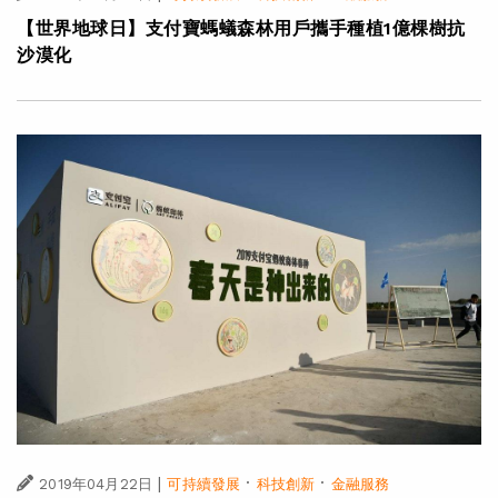
【世界地球日】支付寶螞蟻森林用戶攜手種植1億棵樹抗
沙漠化
|
·
·
2019年04月22日
可持續發展
科技創新
金融服務