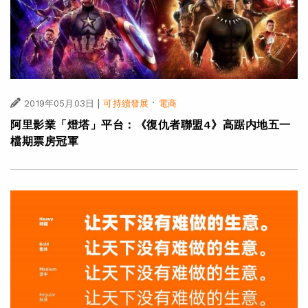
|
·
2019年05月03日
可持續發展
電商
阿里影業「燈塔」平台：《復仇者聯盟4》高踞内地五一
檔期票房冠軍