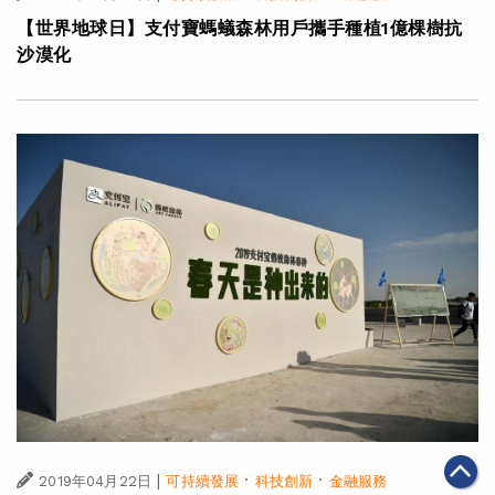
【世界地球日】支付寶螞蟻森林用戶攜手種植1億棵樹抗
沙漠化
|
·
·
2019年04月22日
可持續發展
科技創新
金融服務