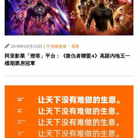
|
·
2019年05月03日
可持續發展
電商
阿里影業「燈塔」平台：《復仇者聯盟4》高踞内地五一
檔期票房冠軍