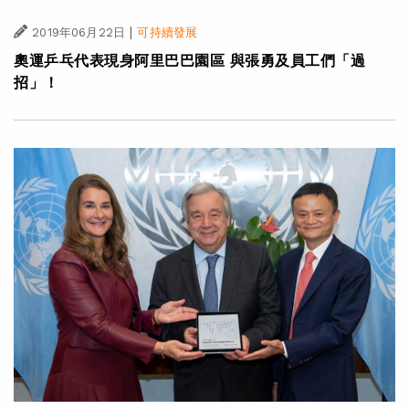
|
2019年06月22日
可持續發展
奧運乒乓代表現身阿里巴巴園區 與張勇及員工們「過
招」！