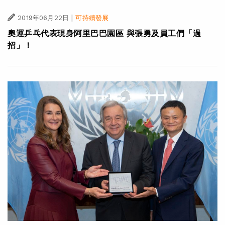
|
2019年06月22日
可持續發展
奧運乒乓代表現身阿里巴巴園區 與張勇及員工們「過
招」！