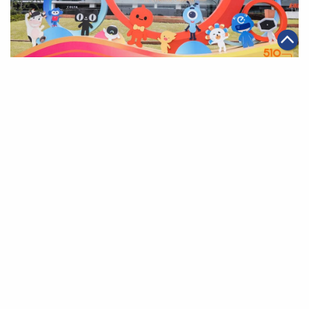
|
2019年05月10日
可持續發展
【此時此刻，非我莫屬】阿里巴巴集團與員工家人同慶第
15屆阿里日
第一頁
上一頁
35
36
37
38
39
40
41
下一頁
最末頁
關於我們
聯絡我們
私隱政策
免責聲明
網頁地圖
阿里巴巴集團網站
Copyright Notice @
2026 Alibaba Group Holding Limited and/or