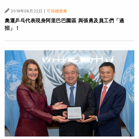
|
2019年06月22日
可持續發展
奧運乒乓代表現身阿里巴巴園區 與張勇及員工們「過
招」！