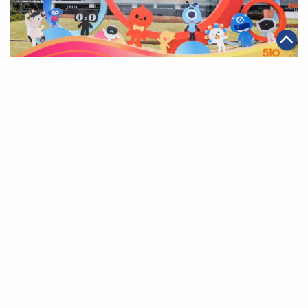
|
2019年05月10日
可持續發展
【此時此刻，非我莫屬】阿里巴巴集團與員工家人同慶第
15屆阿里日
第一頁
上一頁
35
36
37
38
39
40
41
下一頁
最末頁
關於我們
聯絡我們
私隱政策
免責聲明
網頁地圖
阿里巴巴集團網站
Copyright Notice @
2026 Alibaba Group Holding Limited and/or