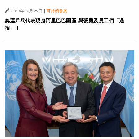
|
2019年06月22日
可持續發展
奧運乒乓代表現身阿里巴巴園區 與張勇及員工們「過
招」！