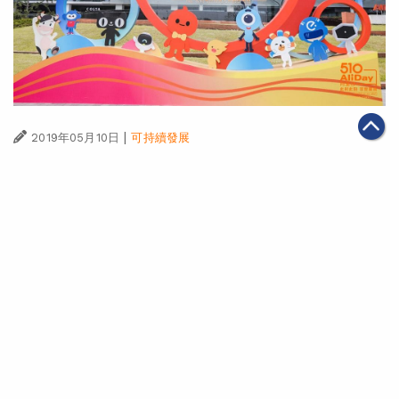
|
2019年05月10日
可持續發展
【此時此刻，非我莫屬】阿里巴巴集團與員工家人同慶第
15屆阿里日
第一頁
上一頁
35
36
37
38
39
40
41
下一頁
最末頁
關於我們
聯絡我們
私隱政策
免責聲明
網頁地圖
阿里巴巴集團網站
Copyright Notice @
2026 Alibaba Group Holding Limited and/or