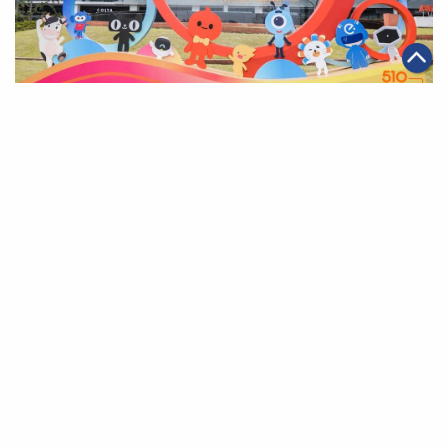
|
2019年05月10日
可持續發展
【此時此刻，非我莫屬】阿里巴巴集團與員工家人同慶第
15屆阿里日
第一頁
上一頁
35
36
37
38
39
40
41
下一頁
最末頁
關於我們
聯絡我們
私隱政策
免責聲明
網頁地圖
阿里巴巴集團網站
Copyright Notice @
2026 Alibaba Group Holding Limited and/or