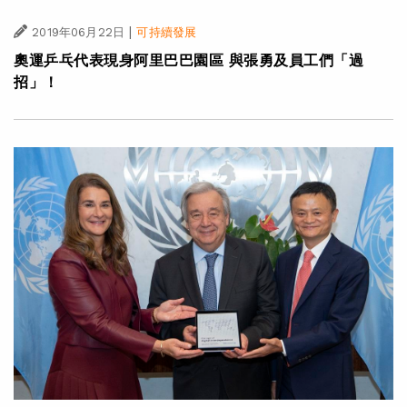
|
2019年06月22日
可持續發展
奧運乒乓代表現身阿里巴巴園區 與張勇及員工們「過
招」！