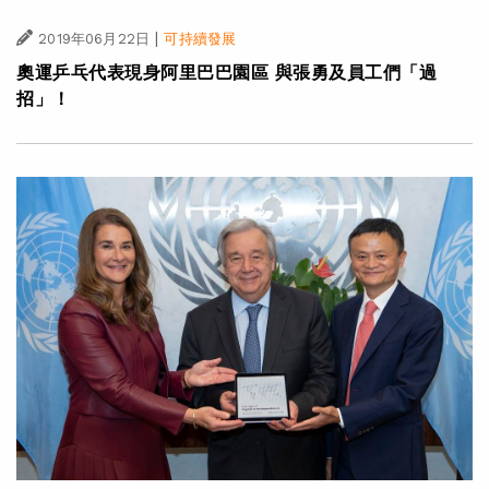
|
2019年06月22日
可持續發展
奧運乒乓代表現身阿里巴巴園區 與張勇及員工們「過
招」！