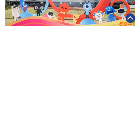
|
2019年05月10日
可持續發展
【此時此刻，非我莫屬】阿里巴巴集團與員工家人同慶第
15屆阿里日
第一頁
上一頁
35
36
37
38
39
40
41
下一頁
最末頁
關於我們
聯絡我們
私隱政策
免責聲明
網頁地圖
阿里巴巴集團網站
Copyright Notice @
2026 Alibaba Group Holding Limited and/or