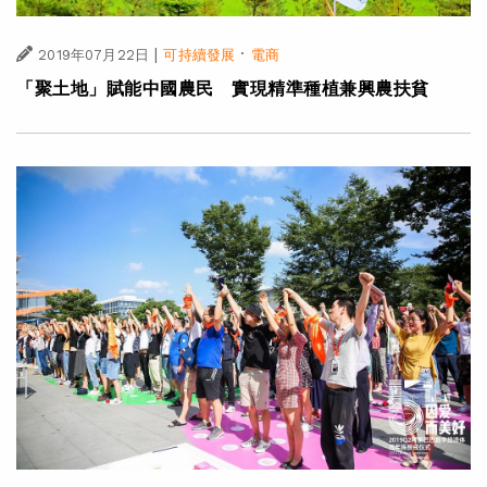
|
·
2019年07月22日
可持續發展
電商
「聚土地」賦能中國農民 實現精準種植兼興農扶貧