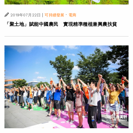
|
·
2019年07月22日
可持續發展
電商
「聚土地」賦能中國農民 實現精準種植兼興農扶貧