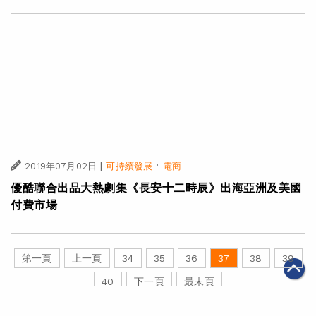
|
2019年07月04日
可持續發展
馬雲和澳洲人肯‧莫利友誼之延續 支持新一批年輕人到中
國訪學
|
·
2019年07月02日
可持續發展
電商
優酷聯合出品大熱劇集《長安十二時辰》出海亞洲及美國
付費市場