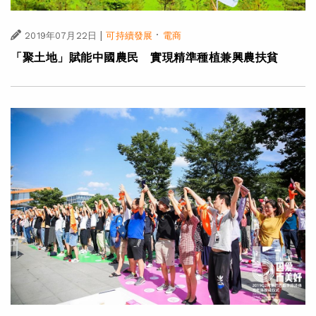
|
·
2019年07月22日
可持續發展
電商
「聚土地」賦能中國農民 實現精準種植兼興農扶貧