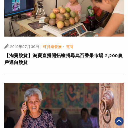
|
·
2019年07月30日
可持續發展
電商
【淘寶脫貧】淘寶直播開拓贛州尋烏百香果市場 2,200農
戶邁向脫貧