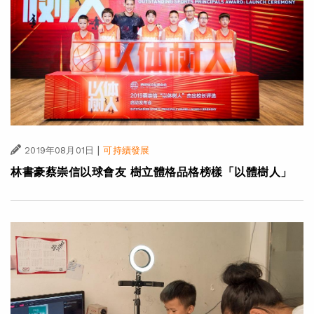
|
2019年08月01日
可持續發展
林書豪蔡崇信以球會友 樹立體格品格榜樣「以體樹人」