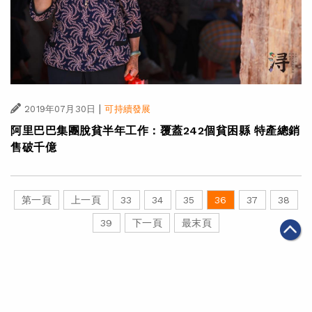
|
2019年07月30日
可持續發展
阿里巴巴集團脫貧半年工作：覆蓋242個貧困縣 特產總銷
售破千億
第一頁
上一頁
33
34
35
36
37
38
39
下一頁
最末頁
關於我們
聯絡我們
私隱政策
免責聲明
網頁地圖
阿里巴巴集團網站
Copyright Notice @
2026 Alibaba Group Holding Limited and/or