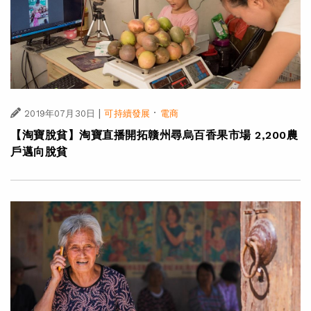
|
·
2019年07月30日
可持續發展
電商
【淘寶脫貧】淘寶直播開拓贛州尋烏百香果市場 2,200農
戶邁向脫貧