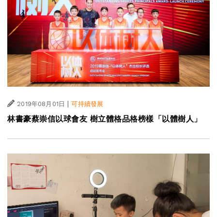
|
2019年08月01日
可持續發展
林書豪蔡崇信以球會友 樹立體格品格榜樣「以體樹人」