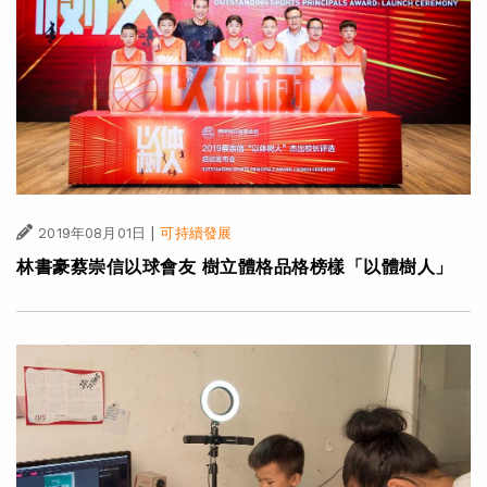
|
2019年08月01日
可持續發展
林書豪蔡崇信以球會友 樹立體格品格榜樣「以體樹人」