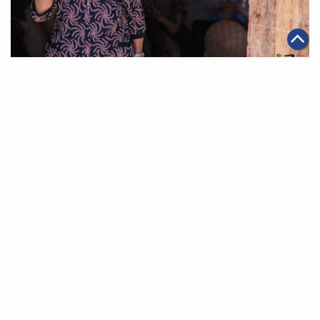
|
2019年07月30日
可持續發展
阿里巴巴集團脫貧半年工作：覆蓋242個貧困縣 特產總銷
售破千億
第一頁
上一頁
33
34
35
36
37
38
39
下一頁
最末頁
關於我們
聯絡我們
私隱政策
免責聲明
網頁地圖
阿里巴巴集團網站
Copyright Notice @
2026 Alibaba Group Holding Limited and/or