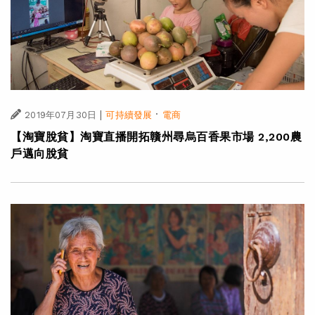
|
·
2019年07月30日
可持續發展
電商
【淘寶脫貧】淘寶直播開拓贛州尋烏百香果市場 2,200農
戶邁向脫貧