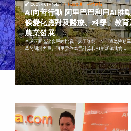
|
·
2025年01月15日
可持續發展
科技創新
AI向善行動 阿里巴巴利用AI推
候變化應對及醫療、科學、教育
農業發展
全球正面臨諸多嚴峻挑戰，人工智能（AI）成為推動
革的關鍵力量。阿里雲作為雲計算和AI創新領域的...