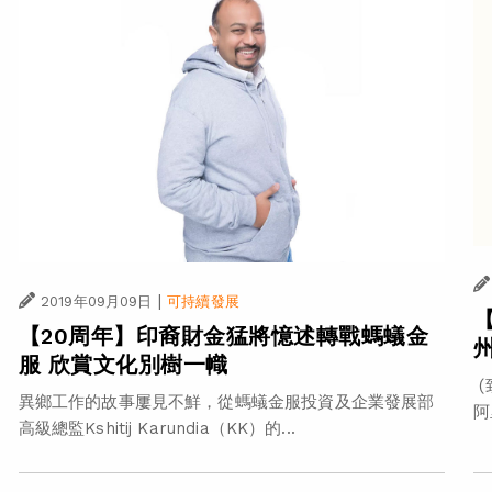
|
2019年09月09日
可持續發展
【20周年】印裔財金猛將憶述轉戰螞蟻金
服 欣賞文化別樹一幟
(
異鄉工作的故事屢見不鮮，從螞蟻金服投資及企業發展部
阿
高級總監Kshitij Karundia（KK）的...