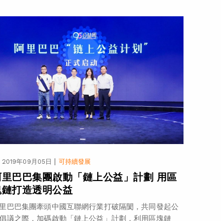
|
2019年09月05日
可持續發展
阿里巴巴集團啟動「鏈上公益」計劃 用區
塊鏈打造透明公益
里巴巴集團牽頭中國互聯網行業打破隔閡，共同發起公
倡議之際，加碼啟動「鏈上公益」計劃，利用區塊鏈