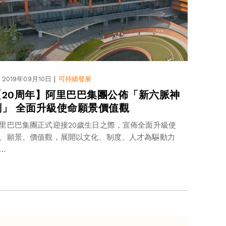
|
2019年09月10日
可持續發展
【20周年】阿里巴巴集團公佈「新六脈神
劍」 全面升級使命願景價值觀
里巴巴集團正式迎接20歲生日之際，宣佈全面升級使
、願景、價值觀，展開以文化、制度、人才為驅動力
..