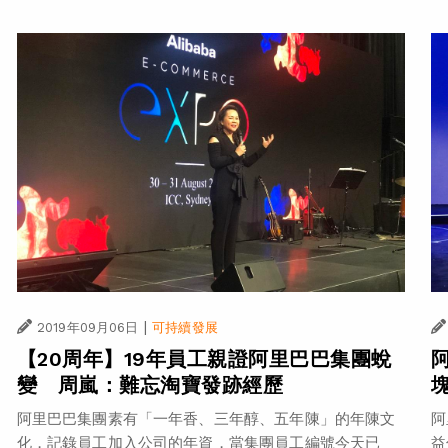
|
2019年09月06日
可持續發展
【20周年】19年員工親證阿里巴巴集團蛻
變 周嵐：難忘淘寶發跡經歷
阿
阿里巴巴集團素有「一年香、三年醇、五年陳」的年陳文
益
化，記錄員工加入公司的年資，當集團員工編號今天已