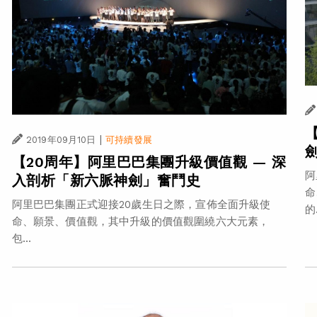
|
2019年09月10日
可持續發展
【20周年】阿里巴巴集團升級價值觀 — 深
阿
入剖析「新六脈神劍」奮鬥史
命
阿里巴巴集團正式迎接20歲生日之際，宣佈全面升級使
的.
命、願景、價值觀，其中升級的價值觀圍繞六大元素，
包...