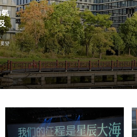
動氣
及
重要變