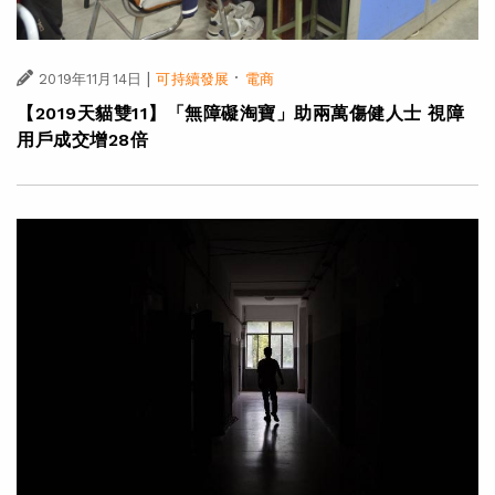
|
·
2019年11月14日
可持續發展
電商
【2019天貓雙11】「無障礙淘寶」助兩萬傷健人士 視障
用戶成交增28倍