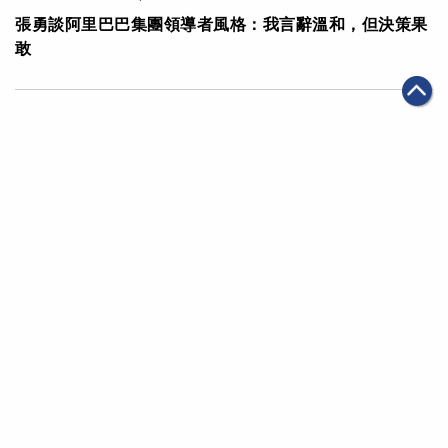
張勇談阿里巴巴集團領導者風格：我言辭溫和，但決策果
敢
|
·
2019年09月12日
可持續發展
科技創新