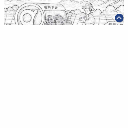
|
·
2019年11月25日
全球化
可持續發展
世界銀行發佈報告 中國電商及「淘寶村」經驗有助振興海
外農村
第一頁
上一頁
30
31
32
33
34
35
36
下一頁
最末頁
關於我們
聯絡我們
私隱政策
免責聲明
網頁地圖