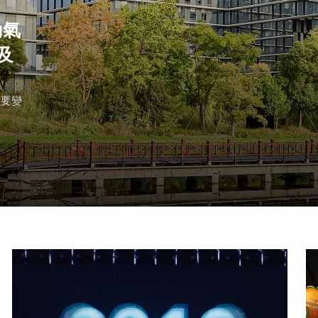
動氣
及
重要變