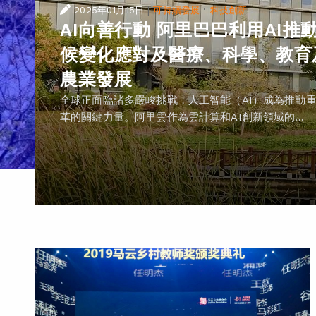
|
·
2025年01月15日
可持續發展
科技創新
AI向善行動 阿里巴巴利用AI推
候變化應對及醫療、科學、教育
農業發展
全球正面臨諸多嚴峻挑戰，人工智能（AI）成為推動
革的關鍵力量。阿里雲作為雲計算和AI創新領域的...