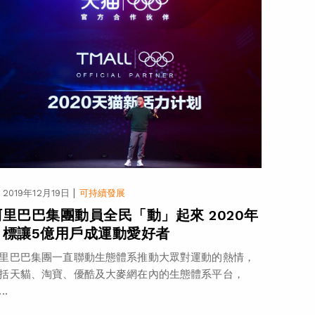
|
2019年12月19日
可持續發展
阿里巴巴集團動員全民「動」起來 2020年
目標讓5億用戶成運動愛好者
里巴巴集團一直聯動生態體系推動大眾對運動的熱情，
括天貓、淘寶、優酷及大麥網在內的生態體系平台，
..