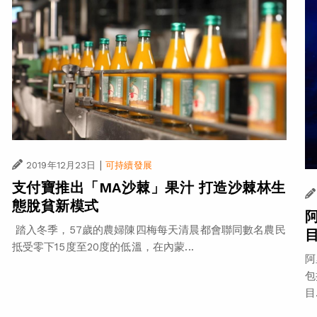
|
2019年12月23日
可持續發展
支付寶推出「MA沙棘」果汁 打造沙棘林生
態脫貧新模式
踏入冬季，57歲的農婦陳四梅每天清晨都會聯同數名農民
抵受零下15度至20度的低溫，在內蒙...
阿
包
目.