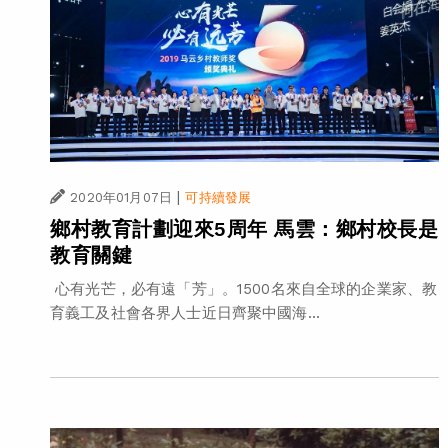
|
2020年01月07日
可持續發展
鄉村教育計劃迎來5周年 馬雲：鄉村校長是
教育關鍵
心有光芒，必有遠「芳」。1500名來自全球的企業家、教
育義工及社會各界人士近日齊聚中國海...