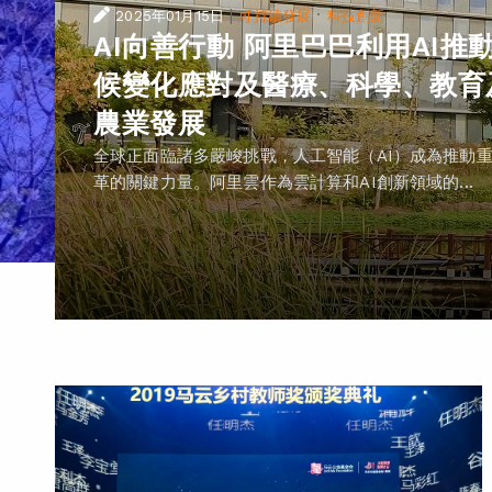
|
·
2025年01月15日
可持續發展
科技創新
AI向善行動 阿里巴巴利用AI推
候變化應對及醫療、科學、教育
農業發展
全球正面臨諸多嚴峻挑戰，人工智能（AI）成為推動
革的關鍵力量。阿里雲作為雲計算和AI創新領域的...