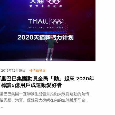
|
2019年12月19日
可持續發展
阿里巴巴集團動員全民「動」起來 2020年
目標讓5億用戶成運動愛好者
里巴巴集團一直聯動生態體系推動大眾對運動的熱情，
括天貓、淘寶、優酷及大麥網在內的生態體系平台，
..