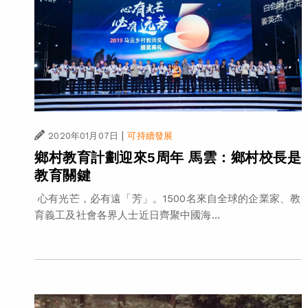
|
2020年01月07日
可持續發展
鄉村教育計劃迎來5周年 馬雲：鄉村校長是
教育關鍵
心有光芒，必有遠「芳」。1500名來自全球的企業家、教
育義工及社會各界人士近日齊聚中國海...