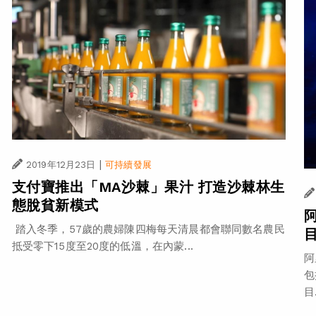
|
2019年12月23日
可持續發展
支付寶推出「MA沙棘」果汁 打造沙棘林生
態脫貧新模式
踏入冬季，57歲的農婦陳四梅每天清晨都會聯同數名農民
抵受零下15度至20度的低溫，在內蒙...
阿
包
目.