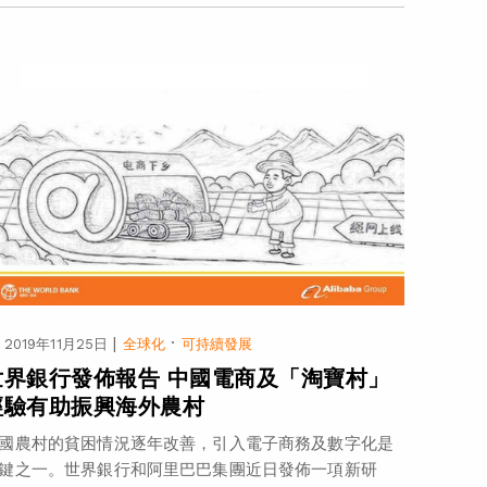
|
·
2019年11月25日
全球化
可持續發展
世界銀行發佈報告 中國電商及「淘寶村」
經驗有助振興海外農村
國農村的貧困情況逐年改善，引入電子商務及數字化是
鍵之一。世界銀行和阿里巴巴集團近日發佈一項新研