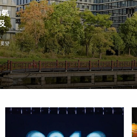
動氣
及
重要變