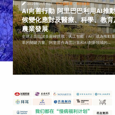
|
·
2025年01月15日
可持續發展
科技創新
AI向善行動 阿里巴巴利用AI推
候變化應對及醫療、科學、教育
農業發展
全球正面臨諸多嚴峻挑戰，人工智能（AI）成為推動
革的關鍵力量。阿里雲作為雲計算和AI創新領域的...