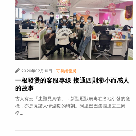
|
2020年02月10日
可持續發展
一根發燙的客服專線 接通四則渺小而感人
的故事
古人有云「患難見真情」，新型冠狀病毒在各地引發的危
機，亦是見證人情溫暖的時刻。阿里巴巴集團過去三周
從...