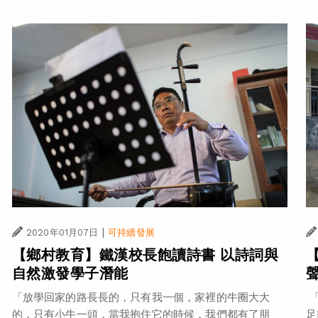
|
2020年01月07日
可持續發展
【鄉村教育】鐵漢校長飽讀詩書 以詩詞與
自然激發學子潛能
「放學回家的路長長的，只有我一個，家裡的牛圈大大
「
的，只有小牛一頭，當我抱住它的時候，我們都有了朋
足