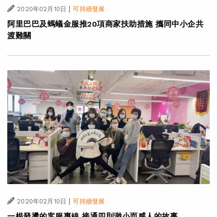
|
2020年02月10日
可持續發展
阿里巴巴及螞蟻金服推20項商家扶助措施 攜同中小企共
渡難關
|
2020年02月10日
可持續發展
一根發燙的客服專線 接通四則渺小而感人的故事