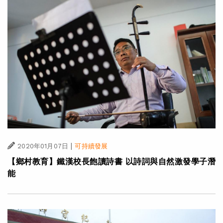
|
2020年01月07日
可持續發展
【鄉村教育】鐵漢校長飽讀詩書 以詩詞與自然激發學子潛
能