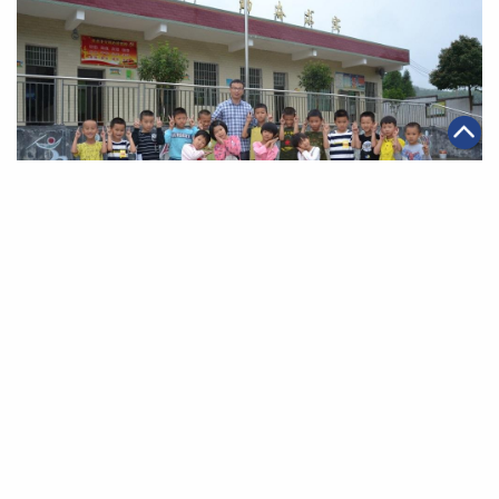
|
2020年01月07日
可持續發展
【鄉村教育】「鴨公聲」獲獎教師無懼失聲 獨力教育母校
師弟妹
第一頁
上一頁
29
30
31
32
33
34