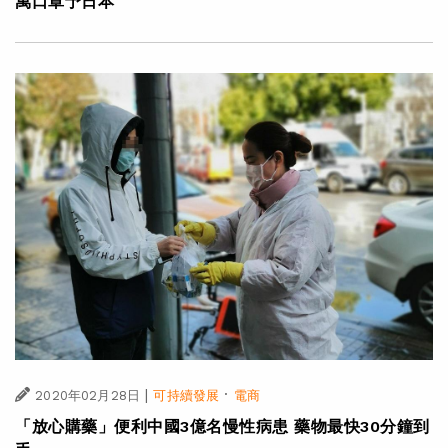
萬口罩予日本
|
·
2020年02月28日
可持續發展
電商
「放心購藥」便利中國3億名慢性病患 藥物最快30分鐘到