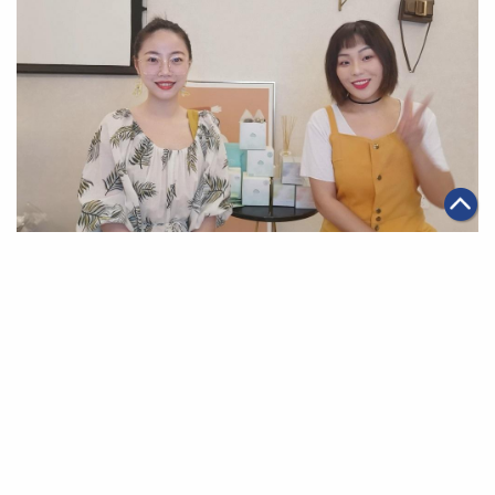
|
2020年03月08日
可持續發展
【她的世界】創業無分年齡健康 數字經濟讓「女掌櫃」
更易圓夢
第一頁
上一頁
27
28
29
30
31
32
33
下一頁
最末頁