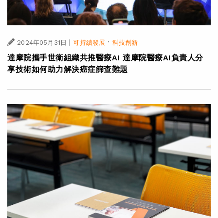
|
·
2024年05月31日
可持續發展
科技創新
達摩院攜手世衛組織共推醫療AI 達摩院醫療AI負責人分
享技術如何助力解決癌症篩查難題