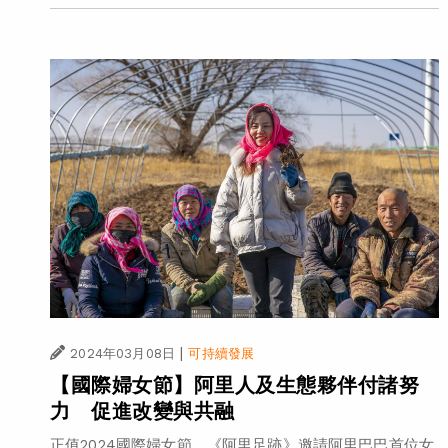
|
2024年03月08日
可持續發展
【國際婦女節】阿里人及生態夥伴付諸努
力 促進改變與共融
正值2024國際婦女節，《阿里足跡》邀請阿里巴巴首位女