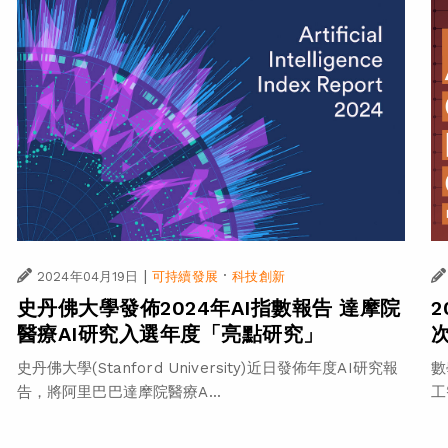
|
·
2024年04月19日
可持續發展
科技創新
史丹佛大學發佈2024年AI指數報告 達摩院
醫療AI研究入選年度「亮點研究」
史丹佛大學(Stanford University)近日發佈年度AI研究報
數
告，將阿里巴巴達摩院醫療A...
工