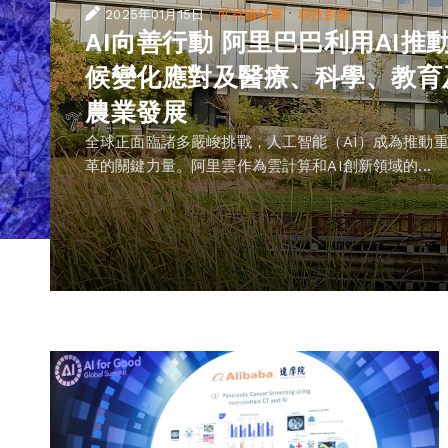
|
·
2025年01月15日
可持續發展
科技創新
AI向善行動 阿里巴巴利用AI推
候變化應對及醫療、科學、教育
農業發展
全球正面臨諸多嚴峻挑戰，人工智能（AI）成為推動
革的關鍵力量。阿里雲作為雲計算和AI創新領域的...