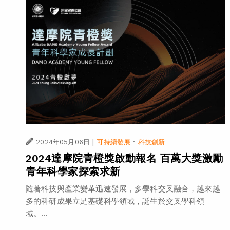
|
·
2024年05月06日
可持續發展
科技創新
2024達摩院青橙獎啟動報名 百萬大獎激勵
青年科學家探索求新
隨著科技與產業變革迅速發展，多學科交叉融合，越來越
多的科研成果立足基礎科學領域，誕生於交叉學科領
域。...