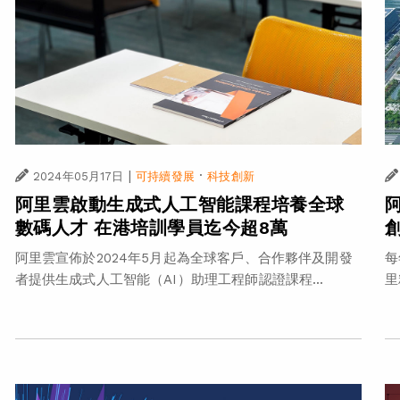
|
·
2024年05月17日
可持續發展
科技創新
阿里雲啟動生成式人工智能課程培養全球
數碼人才 在港培訓學員迄今超8萬
阿里雲宣佈於2024年5月起為全球客戶、合作夥伴及開發
每
者提供生成式人工智能（AI）助理工程師認證課程...
里