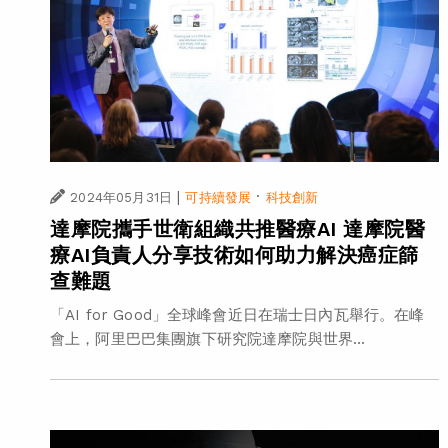
|
·
2024年05月31日
可持續發展
科技創新
達摩院攜手世衛組織共推醫療AI 達摩院醫
療AI負責人分享技術如何助力解決癌症篩
查難題
「AI for Good」全球峰會近日在瑞士日內瓦舉行。在峰
會上，阿里巴巴集團旗下研究院達摩院與世界...