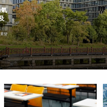
動氣
及
重要變